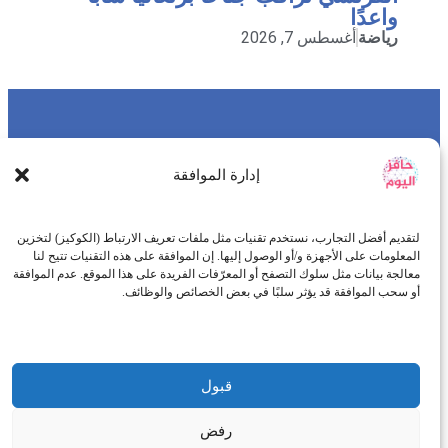
واعدًا
رياضة
أغسطس 7, 2026
DMCA
أتصل بنا
إدارة الموافقة
سياسة الخصوصية
سياسة النشر
طاقم التحرير
لتقديم أفضل التجارب، نستخدم تقنيات مثل ملفات تعريف الارتباط (الكوكيز) لتخزين
من نحن
المعلومات على الأجهزة و/أو الوصول إليها. إن الموافقة على هذه التقنيات تتيح لنا
معالجة بيانات مثل سلوك التصفح أو المعرّفات الفريدة على هذا الموقع. عدم الموافقة
أو سحب الموافقة قد يؤثر سلبًا في بعض الخصائص والوظائف.
قبول
موقعنا الإخباري هو أحد الوكالات الإخبارية العربية والذي يهتم
بتغطية كافة الأحداث على إمتداد الساحة العربية والدولية مع
رفض
مراعاة الدقة والمصداقية والموضوعية في نشر الخبّر ، ويتخذ