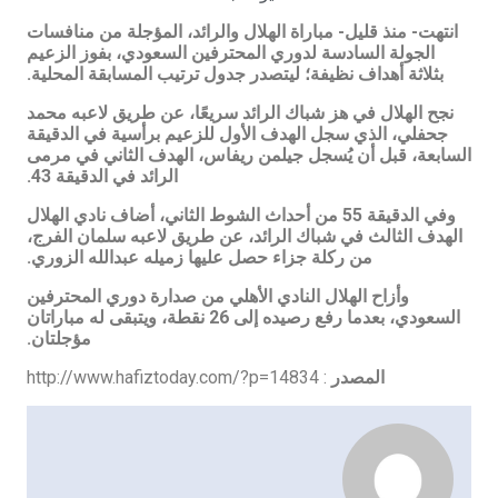
انتهت- منذ قليل- مباراة الهلال والرائد، المؤجلة من منافسات
الجولة السادسة لدوري المحترفين السعودي، بفوز الزعيم
بثلاثة أهداف نظيفة؛ ليتصدر جدول ترتيب المسابقة المحلية.
نجح الهلال في هز شباك الرائد سريعًا، عن طريق لاعبه محمد
جحفلي، الذي سجل الهدف الأول للزعيم برأسية في الدقيقة
السابعة، قبل أن يُسجل جيلمن ريفاس، الهدف الثاني في مرمى
الرائد في الدقيقة 43.
وفي الدقيقة 55 من أحداث الشوط الثاني، أضاف نادي الهلال
الهدف الثالث في شباك الرائد، عن طريق لاعبه سلمان الفرج،
من ركلة جزاء حصل عليها زميله عبدالله الزوري.
وأزاح الهلال النادي الأهلي من صدارة دوري المحترفين
السعودي، بعدما رفع رصيده إلى 26 نقطة، ويتبقى له مباراتان
مؤجلتان.
المصدر
: http://www.hafiztoday.com/?p=14834