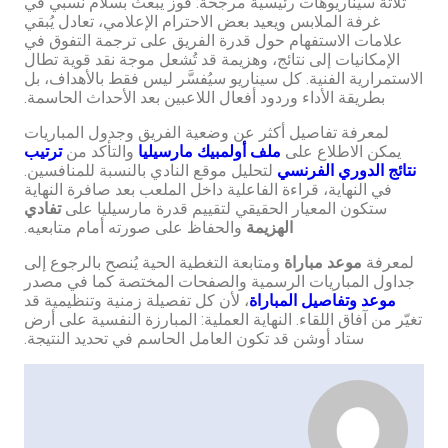
ثلاثة سيناريوهات رئيسية مرجحة: فوز يبعث بسلام نسبي في
غرفة الملابس ويعيد بعض الاحترام الإعلامي، تعادل يُبقي
علامات الاستفهام حول قدرة الفريق على ترجمة التفوق في
الإمكانيات إلى نتائج، وهزيمة قد تُشعل موجة نقد قوية تطال
الاستمرارية الفنية. كل سيناريو سيُفسَّر ليس فقط بالأهداف، بل
بطريقة الأداء وردود أفعال اللاعبين بعد الأحداث الحاسمة.
لمعرفة تفاصيل أكثر عن وضعية الفريق وجدول المباريات
يمكن الاطلاع على
ملف أولمبيك مارسيليا
والتأكد من
ترتيب
نتائج الدوري الفرنسي
لتحليل موقع النادي بالنسبة للمنافسين.
في النهاية، قراءة الفاعلية داخل الملعب بعد صافرة النهاية
ستكون المعيار الحقيقي لتقييم قدرة مارسيليا على
تفادي
الهزيمة
والحفاظ على صورته أمام متابعيه.
لمعرفة
موعد مباراة
ومتابعة التغطية الحية يُنصح بالرجوع إلى
جداول المباريات الرسمية والصفحات المختصة كما في مصدر
موعد وتفاصيل المباراة
، لأن كل تفصيلة زمنية وتنظيمية قد
تغيّر من آفاق اللقاء. النهاية العملية: المبارزة النفسية على أرض
ستاد أوشن قد تكون العامل الحاسم في تحديد النتيجة.