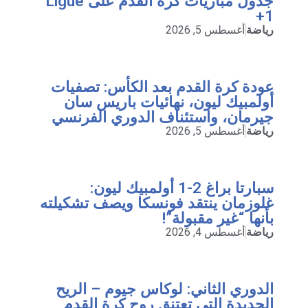
جدول مباريات كرة القدم على Ligue
1+
رياضة
أغسطس 5, 2026
عودة كرة القدم بعد الكأس: تصفيات
أولمبيك ليون، نهائيات باريس سان
جيرمان، واستئناف الدوري الفرنسي
رياضة
أغسطس 5, 2026
سبارتا براغ 2-1 أولمبيك ليون:
غلوزمان ينتقد فونسكا ويصف تشكيلته
بأنها “غير مقبولة”!
رياضة
أغسطس 4, 2026
الدوري الثاني: لوكاس جيوم – الريح
الجديدة التي تعتنق روح كرة القدم