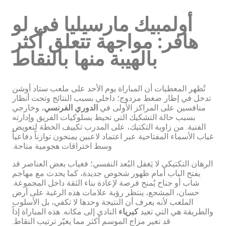
أولمبيك مارسيليا في لو
هافر: مواجهة تتعلق أكثر
بالهيبة منها بالنقاط
تُظهر المعطيات أن المباراة يوم الأحد على ملعب ستاد أوشن
تدخل في إطار ضغط مزدوج؛ داخلي بسبب النتائج وتحت أنظار
منافسين على المراكز الأولى في
الدوري الفرنسي
، وخارجي
بسبب حالة التشكيك التي تحيط بسلوكيات الفريق وإدارته
الفنية. من زاوية التكتيك، على المدرب تكييف الخطة لتعويض
غياب الأسماء المفتاحية عبر اعتماد لاعبين يمنحون توازناً دفاعياً
وسط اختراقات هجومية متاحة.
الرهان التكتيكي لا يَغفل البُعد النفسي؛ فغياب بعض العناصر قد
يفتح الباب أمام ظهور شخوص جديدة، كما يحدث مع مهاجم
شاب أو جناح يُمنح فرصة لإعادة بناء الثقة داخل المجموعة.
حسان، المشجع، ينتظر رؤية علامات هذه الرغبة على أرض
الملعب لأنه يعرف أن النتيجة وحدها لا تكفي، بل الأسلوب
والطريقة هي التي تعيد
كبرياء
النادي إلى مكانه. هذه المباراة إذاً
قد تغير مزاج الموسم أكثر مما يغيّر ترتيب النقاط.