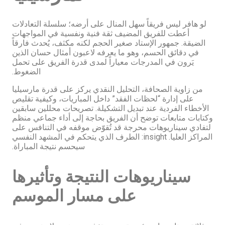
لو هافر ليس فريقاً سهل المنال على أرضه؛ سلسلة التعادلات
أعطت للفريق المضيف ثقة فنية ونفسية في المواجهات
الضيقة. جمهور الإستاد صغير الحجم لكنه مكثف، يُحدث فارقاً
في دقائق الحسم، وهو ما يعرفه لاعبون أمثال حسان الذين
يَرون في المدرجات معياراً لمدى قدرة الفريق على تحمل
الضغوط.
من زاوية الصحافة، التحليل النقدي يركز على قدرة مارسيليا
على إدارة “لحظات الفقد” داخل المباريات، وكيفية تقليص
الأخطاء الفردية عند تبديل التشكيلة. تصريحات محللين سابقين
وكتابات متابعات توضح أن الفريق بحاجة إلى أداء جماعي منظم
لتفادي سيناريوهات محرجة قد تُقوّض موقفه في التنافس على
المراكز العليا. insight: الطرف الذي يتحكم في المشهد النفسي
سيحسم نتيجة المباراة.
سيناريوهات النتيجة وتأثيرها
على مسار الموسم