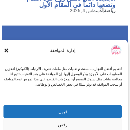
وتضعها دائماً في المقام الأول
رياضة
أغسطس 4, 2026
DMCA
أتصل بنا
إدارة الموافقة
سياسة الخصوصية
سياسة النشر
طاقم التحرير
لتقديم أفضل التجارب، نستخدم تقنيات مثل ملفات تعريف الارتباط (الكوكيز) لتخزين
من نحن
المعلومات على الأجهزة و/أو الوصول إليها. إن الموافقة على هذه التقنيات تتيح لنا
معالجة بيانات مثل سلوك التصفح أو المعرّفات الفريدة على هذا الموقع. عدم الموافقة
أو سحب الموافقة قد يؤثر سلبًا في بعض الخصائص والوظائف.
قبول
موقعنا الإخباري هو أحد الوكالات الإخبارية العربية والذي يهتم
بتغطية كافة الأحداث على إمتداد الساحة العربية والدولية مع
رفض
مراعاة الدقة والمصداقية والموضوعية في نشر الخبّر ، ويتخذ