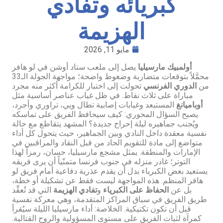
كبريائه وتفادي
الهزيمة
مايو 11, 2026
أولمبيك مارسيليا
يصل إلى ملعب ستاد أوشن في لو هافر
محمَّلاً بتوقعات متضاربة وضغوط واضحة؛ مواجهة الجولة الـ33
من
الدوري الفرنسي
تحولت إلى اختبار للكرامة أكثر منه مجرد
مباراة على ثلاث نقاط. في ظل غياب عناصر أساسية مثل
أوباميانغ
المستبعد وغيابات إصابية تطال ويي، تراوري وأجرد،
يصبح السؤال المحوري: كيف سيحافظ الفريق على تماسكه
ويُجنب جماهيره ليلة إحراج جديدة؟ المشهد يتقاطع مع حالة
نفسية معقدة داخل النادي وبين الجماهير، حيث يتحول كل أداء
متواضع إلى مادة للتقويم الحاد من قبل النقاد والمراقبين في
الإمارات والمنطقة. يمثل مشجع مارسيليا، حسان، رمزاً لهذا
التوتر؛ غادر منزله في جنوب فرنسا متمنّياً أن يرى فريقه
يستعيد بعض الكبرياء بدل أن يقدم عذرية دفاعية أمام فريق لو
هافر المنظم. هذه المواجهة ليست فقط عن تشكيلة أو خطة،
بل عن
الحفاظ على الكبرياء
و
تفادي الهزيمة
التي قد تُعقِّد
طريق الفريق في سباق المراكز المتقدمة، وهي معركة نفسية
قبل أن تكون تكتيكية. الخلاصة: أداء مارسيليا الليلة سيُقرأ
كمرآة لثبات الفريق على مستوى المسؤولية والروح القتالية.