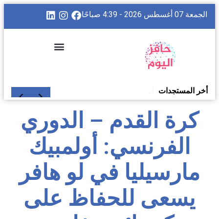
الجمعة 07 أغسطس 2026 - 4:39 صباحًا
الدوري ال
جدول مباريات كرة القدم على Ligue 1+
عودة كرة القدم بعد الكأس: تصفيات أولمبيك ليون، نهائيات باريس سان جيرمان، واستئناف الدوري الفرنسي
أخر المستجدات
كرة القدم – الدوري
الفرنسي: أولمبيك
مارسيليا في لو هافر
يسعى للحفاظ على