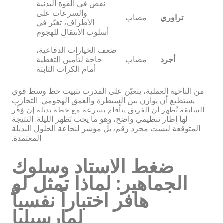
نقص في القوة البدنية
والسرعات على
تراوري
مصاب
الأطراف، تغيّر في
أسلوب الانتقال للهجوم
ضعف الخيارات الدفاعية،
أجرد
مصاب
حاجة لتأمين التغطية
أمام الكرات الثابتة
من الناحية العملية، يتعيّن على المدرب تثبيت خط وسط قوي
يستطيع أن يوازن بين السيطرة والعمق الهجومي. التجارب
السابقة تُظهر أن الفريق يتأقلم بسرعة مع خطة بديلة إن وُفِّر
لها إطار تنظيمي واضح، وهو ما يجب تَظهر الليلة. النتيجة
المتوقعة ليست مجرد رقم، بل مؤشر لنجاعة الحلول البديلة
المعتمدة.
ضغط الاستاد وسلوك
الجماهير: لماذا تمثل لو
هافر اختباراً نفسياً
لمارسيليا